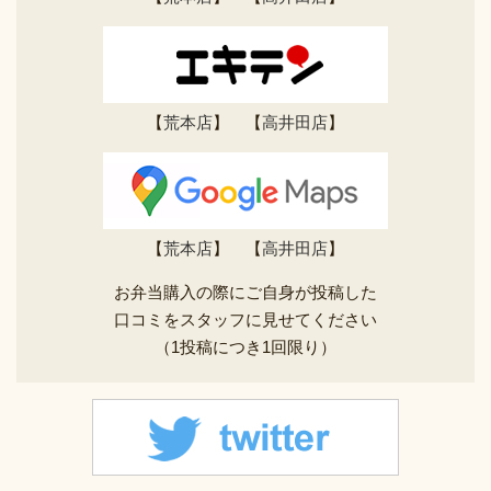
【
荒本店
】 【
高井田店
】
【
荒本店
】 【
高井田店
】
お弁当購入の際にご自身が投稿した
口コミをスタッフに見せてください
（1投稿につき1回限り）