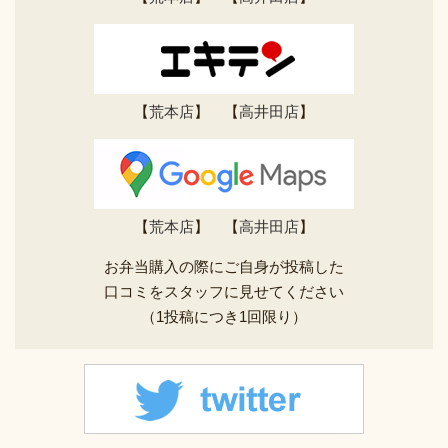
【
荒本店
】 【
高井田店
】
【
荒本店
】 【
高井田店
】
お弁当購入の際にご自身が投稿した
口コミをスタッフに見せてください
（1投稿につき1回限り）