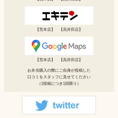
【
荒本店
】 【
高井田店
】
【
荒本店
】 【
高井田店
】
お弁当購入の際にご自身が投稿した
口コミをスタッフに見せてください
（1投稿につき1回限り）