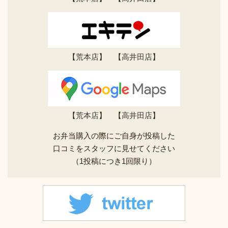
【
荒本店
】 【
高井田店
】
【
荒本店
】 【
高井田店
】
お弁当購入の際にご自身が投稿した
口コミをスタッフに見せてください
（1投稿につき1回限り）