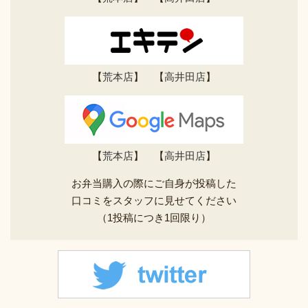
【
荒本店
】 【
高井田店
】
【
荒本店
】 【
高井田店
】
お弁当購入の際にご自身が投稿した
口コミをスタッフに見せてください
（1投稿につき1回限り）