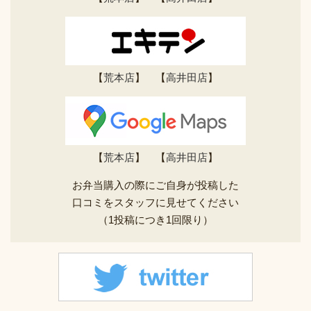
【
荒本店
】 【
高井田店
】
【
荒本店
】 【
高井田店
】
お弁当購入の際にご自身が投稿した
口コミをスタッフに見せてください
（1投稿につき1回限り）