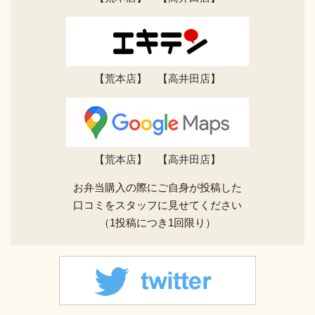
【
荒本店
】 【
高井田店
】
【
荒本店
】 【
高井田店
】
お弁当購入の際にご自身が投稿した
口コミをスタッフに見せてください
（1投稿につき1回限り）