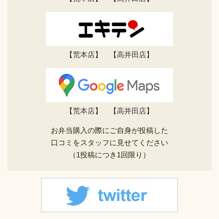
【
荒本店
】 【
高井田店
】
【
荒本店
】 【
高井田店
】
お弁当購入の際にご自身が投稿した
口コミをスタッフに見せてください
（1投稿につき1回限り）