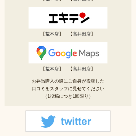
【
荒本店
】 【
高井田店
】
【
荒本店
】 【
高井田店
】
お弁当購入の際にご自身が投稿した
口コミをスタッフに見せてください
（1投稿につき1回限り）