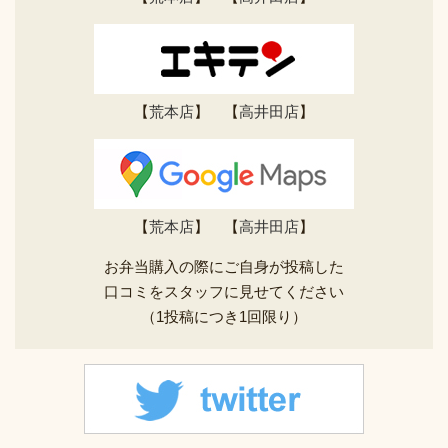
【
荒本店
】 【
高井田店
】
【
荒本店
】 【
高井田店
】
お弁当購入の際にご自身が投稿した
口コミをスタッフに見せてください
（1投稿につき1回限り）