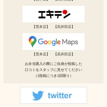
【
荒本店
】 【
高井田店
】
【
荒本店
】 【
高井田店
】
お弁当購入の際にご自身が投稿した
口コミをスタッフに見せてください
（1投稿につき1回限り）