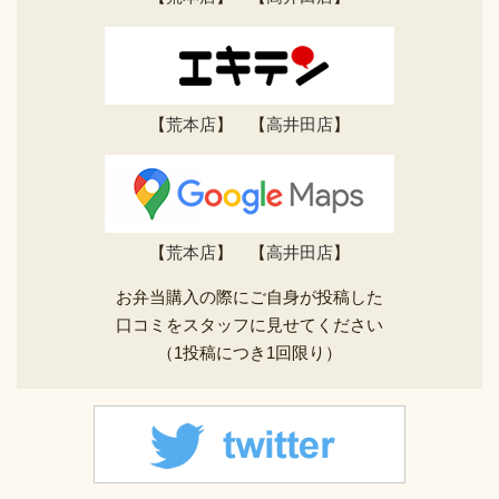
【
荒本店
】 【
高井田店
】
【
荒本店
】 【
高井田店
】
お弁当購入の際にご自身が投稿した
口コミをスタッフに見せてください
（1投稿につき1回限り）