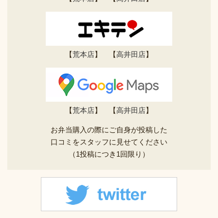
【
荒本店
】 【
高井田店
】
【
荒本店
】 【
高井田店
】
お弁当購入の際にご自身が投稿した
口コミをスタッフに見せてください
（1投稿につき1回限り）