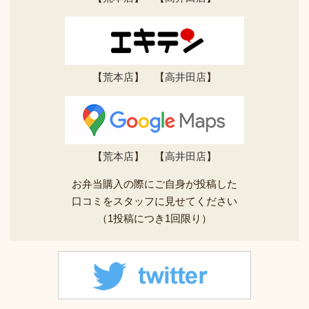
【
荒本店
】 【
高井田店
】
【
荒本店
】 【
高井田店
】
お弁当購入の際にご自身が投稿した
口コミをスタッフに見せてください
（1投稿につき1回限り）