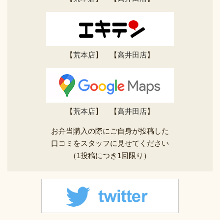
【
荒本店
】 【
高井田店
】
【
荒本店
】 【
高井田店
】
お弁当購入の際にご自身が投稿した
口コミをスタッフに見せてください
（1投稿につき1回限り）