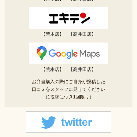
【
荒本店
】 【
高井田店
】
【
荒本店
】 【
高井田店
】
お弁当購入の際にご自身が投稿した
口コミをスタッフに見せてください
（1投稿につき1回限り）