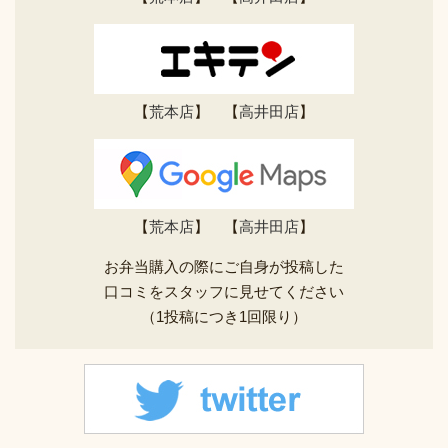
【
荒本店
】 【
高井田店
】
【
荒本店
】 【
高井田店
】
お弁当購入の際にご自身が投稿した
口コミをスタッフに見せてください
（1投稿につき1回限り）