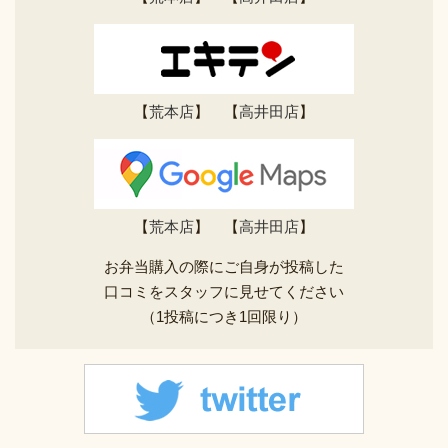
【
荒本店
】 【
高井田店
】
【
荒本店
】 【
高井田店
】
お弁当購入の際にご自身が投稿した
口コミをスタッフに見せてください
（1投稿につき1回限り）