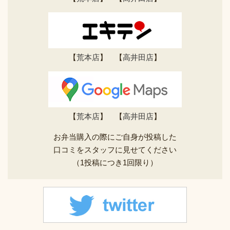
【
荒本店
】 【
高井田店
】
【
荒本店
】 【
高井田店
】
お弁当購入の際にご自身が投稿した
口コミをスタッフに見せてください
（1投稿につき1回限り）