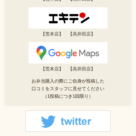
【
荒本店
】 【
高井田店
】
【
荒本店
】 【
高井田店
】
お弁当購入の際にご自身が投稿した
口コミをスタッフに見せてください
（1投稿につき1回限り）