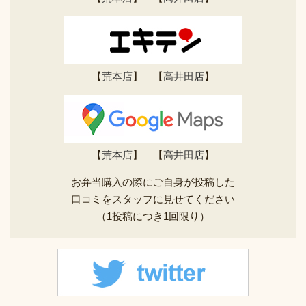
【
荒本店
】 【
高井田店
】
【
荒本店
】 【
高井田店
】
お弁当購入の際にご自身が投稿した
口コミをスタッフに見せてください
（1投稿につき1回限り）