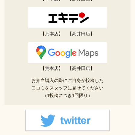
【
荒本店
】 【
高井田店
】
【
荒本店
】 【
高井田店
】
お弁当購入の際にご自身が投稿した
口コミをスタッフに見せてください
（1投稿につき1回限り）