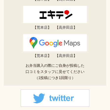
【
荒本店
】 【
高井田店
】
【
荒本店
】 【
高井田店
】
お弁当購入の際にご自身が投稿した
口コミをスタッフに見せてください
（1投稿につき1回限り）