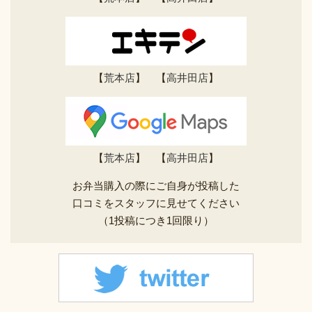
【
荒本店
】 【
高井田店
】
【
荒本店
】 【
高井田店
】
お弁当購入の際にご自身が投稿した
口コミをスタッフに見せてください
（1投稿につき1回限り）