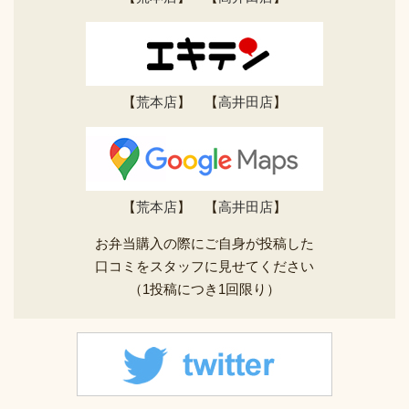
【
荒本店
】 【
高井田店
】
【
荒本店
】 【
高井田店
】
お弁当購入の際にご自身が投稿した
口コミをスタッフに見せてください
（1投稿につき1回限り）