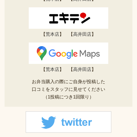
【
荒本店
】 【
高井田店
】
【
荒本店
】 【
高井田店
】
お弁当購入の際にご自身が投稿した
口コミをスタッフに見せてください
（1投稿につき1回限り）