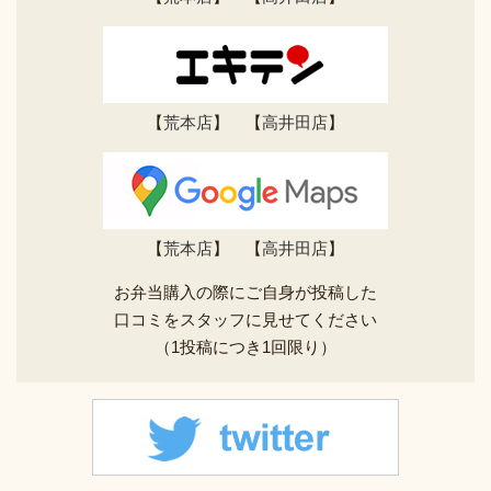
【
荒本店
】 【
高井田店
】
【
荒本店
】 【
高井田店
】
お弁当購入の際にご自身が投稿した
口コミをスタッフに見せてください
（1投稿につき1回限り）