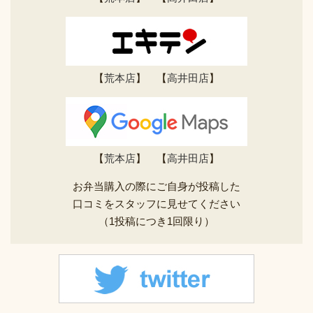
【
荒本店
】 【
高井田店
】
【
荒本店
】 【
高井田店
】
お弁当購入の際にご自身が投稿した
口コミをスタッフに見せてください
（1投稿につき1回限り）