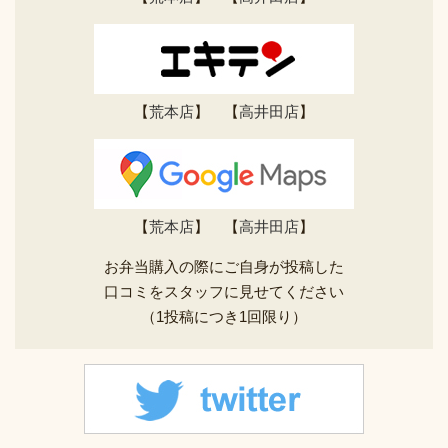
【
荒本店
】 【
高井田店
】
【
荒本店
】 【
高井田店
】
お弁当購入の際にご自身が投稿した
口コミをスタッフに見せてください
（1投稿につき1回限り）