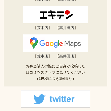
【
荒本店
】 【
高井田店
】
【
荒本店
】 【
高井田店
】
お弁当購入の際にご自身が投稿した
口コミをスタッフに見せてください
（1投稿につき1回限り）