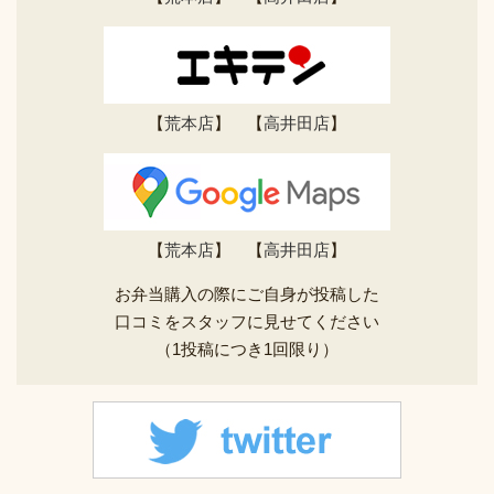
【
荒本店
】 【
高井田店
】
【
荒本店
】 【
高井田店
】
お弁当購入の際にご自身が投稿した
口コミをスタッフに見せてください
（1投稿につき1回限り）