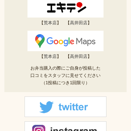
【
荒本店
】 【
高井田店
】
【
荒本店
】 【
高井田店
】
お弁当購入の際にご自身が投稿した
口コミをスタッフに見せてください
（1投稿につき1回限り）